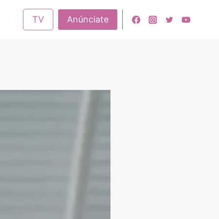
TV
Anúnciate