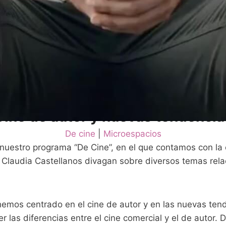
 CON CARLOS MURES Y CLAUDIA 
Cine de autor y nuevas tendencia
De cine
 | 
Microespacios
estro programa “De Cine”, en el que contamos con la c
a Claudia Castellanos divagan sobre diversos temas rel
hemos centrado en el cine de autor y en las nuevas ten
r las diferencias entre el cine comercial y el de autor. 