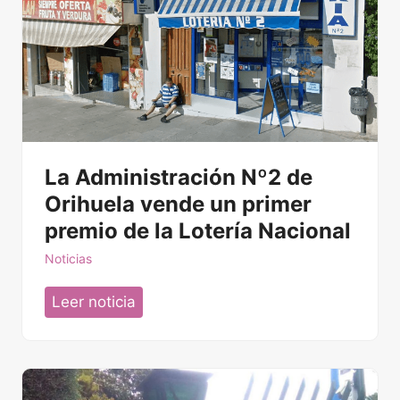
La Administración Nº2 de
Orihuela vende un primer
premio de la Lotería Nacional
Noticias
L
Leer noticia
a
A
d
m