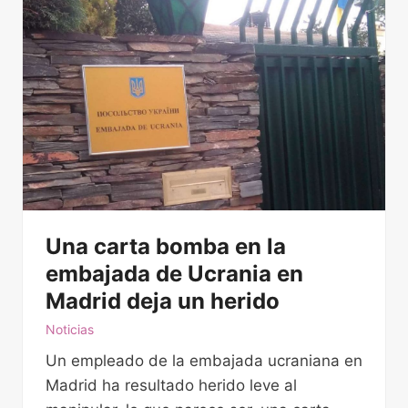
i
n
i
s
t
r
a
c
i
Una carta bomba en la
ó
n
embajada de Ucrania en
N
Madrid deja un herido
º
Noticias
2
Un empleado de la embajada ucraniana en
d
Madrid ha resultado herido leve al
e