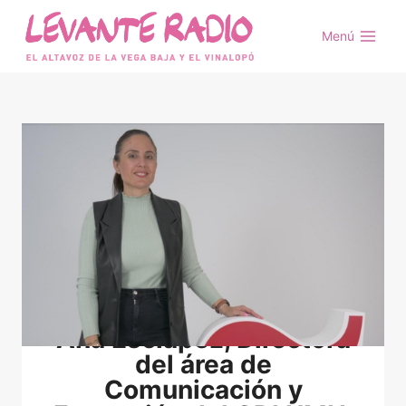
Saltar
al
Menú
contenido
Ana Esclapez, Directora
del área de
Comunicación y