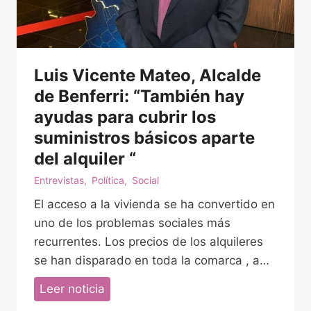
C
r
a
o
s
:
a
Luis Vicente Mateo, Alcalde
“
v
E
de Benferri: “También hay
e
l
ayudas para cubrir los
r
d
suministros básicos aparte
d
e
del alquiler “
e
b
V
Entrevistas
,
Política
,
Social
a
i
El acceso a la vivienda se ha convertido en
t
l
uno de los problemas sociales más
e
l
recurrentes. Los precios de los alquileres
r
a
se han disparado en toda la comarca , a…
e
s
L
Leer noticia
d
i
u
e