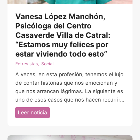
Vanesa López Manchón,
Psicóloga del Centro
Casaverde Villa de Catral:
“Estamos muy felices por
estar viviendo todo esto”
Entrevistas
,
Social
A veces, en esta profesión, tenemos el lujo
de contar historias que nos emocionan y
que nos arrancan lágrimas. La siguiente es
uno de esos casos que nos hacen recurrir…
V
Leer noticia
a
n
e