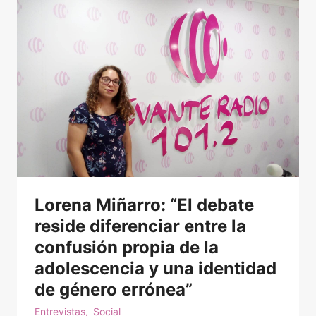
s
a
L
ó
p
e
z
M
a
n
Lorena Miñarro: “El debate
c
h
reside diferenciar entre la
ó
confusión propia de la
n
adolescencia y una identidad
,
de género errónea”
P
Entrevistas
,
Social