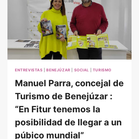
DE
TORREVIEJA:
“NADIE
PUEDE
OFRECER
UNA
VISITA
A
LAS
SALINAS
COMO
ENTREVISTAS
|
BENEJÚZAR
|
SOCIAL
|
TURISMO
LO
Manuel Parra, concejal de
HACE
TORREVIEJA”
Turismo de Benejúzar :
“En Fitur tenemos la
posibilidad de llegar a un
púbico mundial”