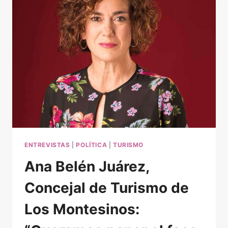
DE
BENEJÚZAR
:
“EN
FITUR
TENEMOS
LA
POSIBILIDAD
DE
LLEGAR
A
UN
PÚBICO
MUNDIAL”
ENTREVISTAS
|
POLÍTICA
|
TURISMO
Ana Belén Juárez,
Concejal de Turismo de
Los Montesinos: