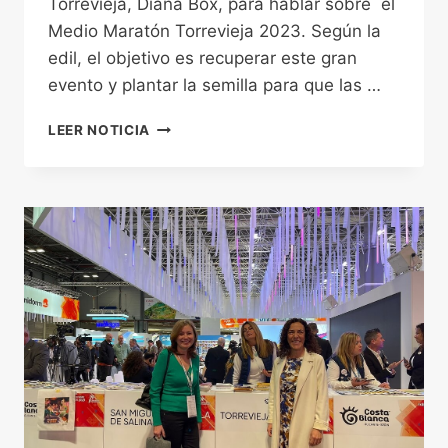
Torrevieja, Diana Box, para hablar sobre el
Medio Maratón Torrevieja 2023. Según la
edil, el objetivo es recuperar este gran
evento y plantar la semilla para que las …
DIANA
LEER NOTICIA
BOX,
CONCEJAL
DE
DEPORTES
DEL
AYTO.
DE
TORREVIEJA:”LA
BUENA
NOTICIA
ES
RECUPERAR
UNA
PRUEBA
DEPORTIVA