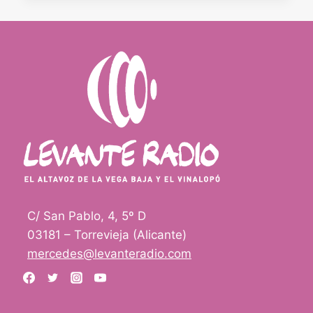
CONCEJAL
DE
TURISMO
DE
LOS
MONTESINOS:
“QUEREMOS
PONER
EL
FOCO
EN
EL
TURISMO
ORNITOLÓGICO”
C/ San Pablo, 4, 5º D
03181 – Torrevieja (Alicante)
mercedes@levanteradio.com