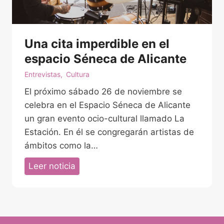
s
r
t
a
e
d
Una cita imperdible en el
r
i
,
espacio Séneca de Alicante
s
j
Entrevistas
,
Cultura
f
e
r
El próximo sábado 26 de noviembre se
f
u
celebra en el Espacio Séneca de Alicante
e
t
un gran evento ocio-cultural llamado La
d
a
Estación. En él se congregarán artistas de
e
r
ámbitos como la…
l
d
d
U
Leer noticia
e
e
n
e
p
a
s
a
c
p
r
i