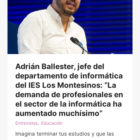
l
a
c
i
o
n
e
Adrián Ballester, jefe del
s
d
departamento de informática
e
del IES Los Montesinos: “La
d
demanda de profesionales en
e
el sector de la informática ha
p
aumentado muchísimo”
e
Entrevistas
,
Educación
n
d
Imagina terminar tus estudios y que las