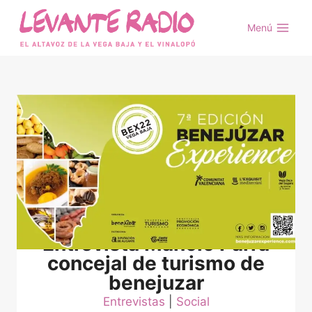
Saltar
al
Menú
contenido
Entrevista Manolo Parra
concejal de turismo de
benejuzar
Entrevistas
 | 
Social