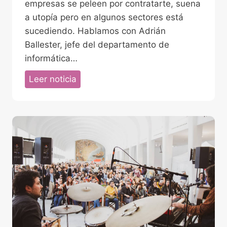
e
empresas se peleen por contratarte, suena
n
a utopía pero en algunos sectores está
c
sucediendo. Hablamos con Adrián
i
Ballester, jefe del departamento de
a
informática…
l
A
Leer noticia
a
d
l
r
i
i
b
á
e
n
r
B
t
a
a
l
d
l
p
e
a