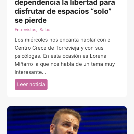
dependencia la libertad para
disfrutar de espacios “solo”
se pierde
Entrevistas
,
Salud
Los miércoles nos encanta hablar con el
Centro Crece de Torrevieja y con sus
psicólogas. En esta ocasión es Lorena
Miñarro la que nos habla de un tema muy
interesante…
E
Leer noticia
n
l
a
s
r
e