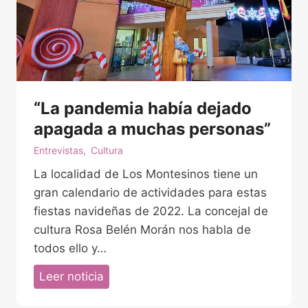
“La pandemia había dejado
apagada a muchas personas”
Entrevistas
,
Cultura
La localidad de Los Montesinos tiene un
gran calendario de actividades para estas
fiestas navideñas de 2022. La concejal de
cultura Rosa Belén Morán nos habla de
todos ello y…
“
Leer noticia
L