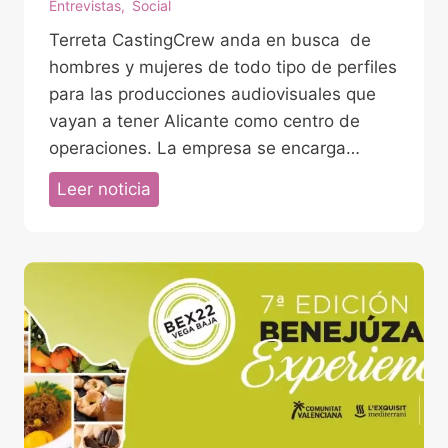
Entrevistas
,
Social
a
Terreta CastingCrew anda en busca de
d
hombres y mujeres de todo tipo de perfiles
o
para las producciones audiovisuales que
a
vayan a tener Alicante como centro de
p
operaciones. La empresa se encarga…
a
g
J
Leer noticia
a
a
d
v
a
i
a
e
m
r
u
c
L
h
á
a
z