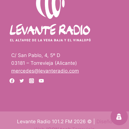
s
i
t
t
a
a
M
n
a
i
n
n
o
g
l
C/ San Pablo, 4, 5º D
u
o
03181 – Torrevieja (Alicante)
n
P
mercedes@levanteradio.com
a
a
h
r
a
r
b
a
i
c
l
o
Levante Radio 101.2 FM 2026 © |
Diseño
i
n