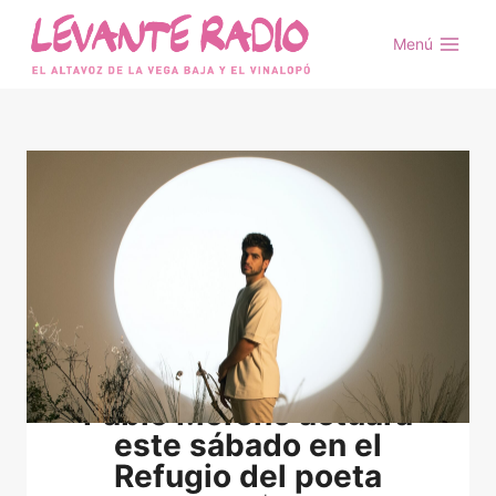
Saltar
al
Menú
contenido
Pablo Moreno actuará
este sábado en el
Refugio del poeta