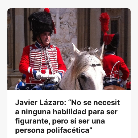
a
p
a
n
d
e
m
i
a
h
a
b
Javier Lázaro: “No se necesit
í
a
a ninguna habilidad para ser
d
figurante, pero sí ser una
e
persona polifacética”
j