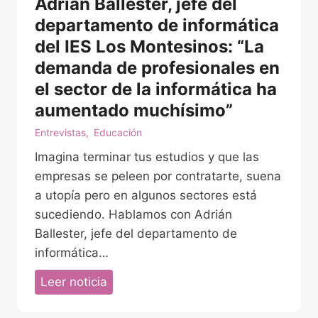
r
Adrián Ballester, jefe del
d
e
i
departamento de informática
c
e
del IES Los Montesinos: “La
t
z
demanda de profesionales en
o
a
el sector de la informática ha
r
ñ
aumentado muchísimo”
d
o
Entrevistas
,
Educación
e
s
l
d
Imagina terminar tus estudios y que las
F
e
empresas se peleen por contratarte, suena
e
c
a utopía pero en algunos sectores está
s
i
sucediendo. Hablamos con Adrián
t
n
Ballester, jefe del departamento de
i
e
informática…
v
f
A
Leer noticia
a
a
d
l
n