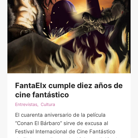
e
v
i
s
t
a
C
u
l
t
FantaElx cumple diez años de
u
r
cine fantástico
a
Entrevistas
,
Cultura
l
El cuarenta aniversario de la película
–
“Conan El Bárbaro” sirve de excusa al
V
Festival Internacional de Cine Fantástico
i